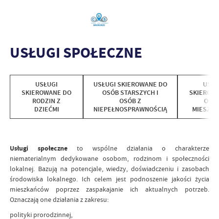
USŁUGI SPOŁECZNE
USŁUGI
USŁUGI SKIEROWANE DO
USŁU
SKIEROWANE DO
OSÓB STARSZYCH I
SKIEROW
RODZIN Z
OSÓB Z
OGÓ
DZIEĆMI
NIEPEŁNOSPRAWNOŚCIĄ
MIESZK
GMINY S
W T
MŁODZ
Usługi społeczne
to wspólne działania o charakterze
niematerialnym dedykowane osobom, rodzinom i społeczności
lokalnej. Bazują na potencjale, wiedzy, doświadczeniu i zasobach
środowiska lokalnego. Ich celem jest podnoszenie jakości życia
mieszkańców poprzez zaspakajanie ich aktualnych potrzeb.
Oznaczają one działania z zakresu:
polityki prorodzinnej,